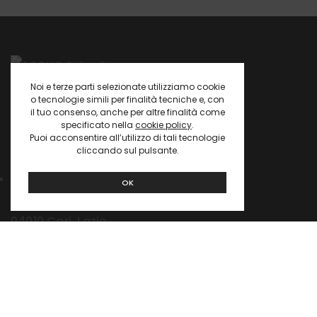
Noi e terze parti selezionate utilizziamo cookie
o tecnologie simili per finalità tecniche e, con
Dominio Collettivo A.S.B.U.C.
il tuo consenso, anche per altre finalità come
Giulianello
specificato nella
cookie policy
.
Puoi acconsentire all’utilizzo di tali tecnologie
cliccando sul pulsante.
Via del Bottino 10
OK
Giulianello di Cori (LT)
04010 Cori, Lazio
info@asbucgiulianello.it
06.3973.2076